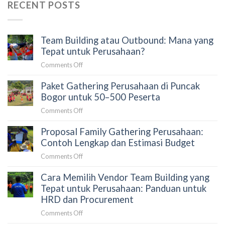
RECENT POSTS
Team Building atau Outbound: Mana yang
Tepat untuk Perusahaan?
on
Comments Off
Team
Paket Gathering Perusahaan di Puncak
Building
atau
Bogor untuk 50–500 Peserta
Outbound:
on
Comments Off
Mana
Paket
yang
Proposal Family Gathering Perusahaan:
Gathering
Tepat
Perusahaan
Contoh Lengkap dan Estimasi Budget
untuk
di
Perusahaan?
on
Comments Off
Puncak
Proposal
Bogor
Cara Memilih Vendor Team Building yang
Family
untuk
Gathering
Tepat untuk Perusahaan: Panduan untuk
50–
Perusahaan:
HRD dan Procurement
500
Contoh
Peserta
on
Comments Off
Lengkap
Cara