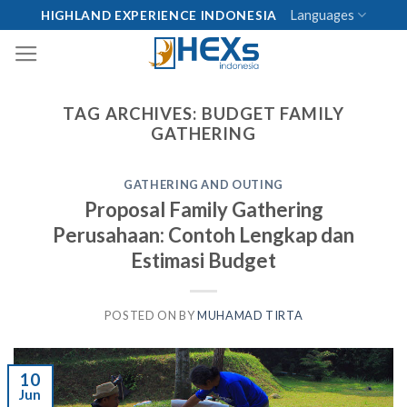
Skip
Languages
HIGHLAND EXPERIENCE INDONESIA
to
content
TAG ARCHIVES:
BUDGET FAMILY
GATHERING
GATHERING AND OUTING
Proposal Family Gathering
Perusahaan: Contoh Lengkap dan
Estimasi Budget
POSTED ON
BY
MUHAMAD TIRTA
10
Jun