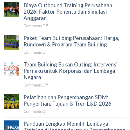
dan
Biaya Outbound Training Perusahaan
Memilih
Estimasi
Vendor
2026: Faktor Penentu dan Simulasi
Budget
Team
Anggaran
Building
on
Comments Off
yang
Biaya
Tepat
Paket Team Building Perusahaan: Harga,
Outbound
untuk
Training
Rundown & Program Team Building
Perusahaan:
Perusahaan
Panduan
on
Comments Off
2026:
untuk
Paket
Faktor
HRD
Team Building Bukan Outing: Intervensi
Team
Penentu
dan
Building
Perilaku untuk Korporasi dan Lembaga
dan
Procurement
Perusahaan:
Negara
Simulasi
Harga,
Anggaran
on
Comments Off
Rundown
Team
&
Pelatihan dan Pengembangan SDM:
Building
Program
Bukan
Pengertian, Tujuan & Tren L&D 2026
Team
Outing:
Building
on
Comments Off
Intervensi
Pelatihan
Perilaku
Panduan Lengkap Memilih Lembaga
dan
untuk
Pengembangan