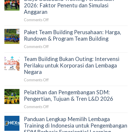
Vendor
2026: Faktor Penentu dan Simulasi
Budget
Team
Anggaran
Building
on
Comments Off
yang
Biaya
Tepat
Paket Team Building Perusahaan: Harga,
Outbound
untuk
Training
Rundown & Program Team Building
Perusahaan:
Perusahaan
Panduan
on
Comments Off
2026:
untuk
Paket
Faktor
HRD
Team Building Bukan Outing: Intervensi
Team
Penentu
dan
Building
Perilaku untuk Korporasi dan Lembaga
dan
Procurement
Perusahaan:
Negara
Simulasi
Harga,
Anggaran
on
Comments Off
Rundown
Team
&
Pelatihan dan Pengembangan SDM:
Building
Program
Bukan
Pengertian, Tujuan & Tren L&D 2026
Team
Outing:
Building
on
Comments Off
Intervensi
Pelatihan
Perilaku
Panduan Lengkap Memilih Lembaga
dan
untuk
Pengembangan
Training di Indonesia untuk Pengembangan
Korporasi
SDM:
SDM Berbasis Experiential Learning