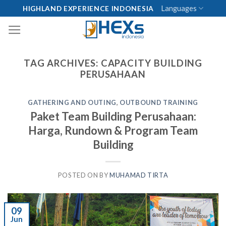
Skip
Languages
HIGHLAND EXPERIENCE INDONESIA
to
content
TAG ARCHIVES:
CAPACITY BUILDING
PERUSAHAAN
GATHERING AND OUTING
,
OUTBOUND TRAINING
Paket Team Building Perusahaan:
Harga, Rundown & Program Team
Building
POSTED ON
BY
MUHAMAD TIRTA
09
Jun