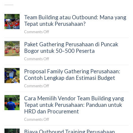
Team Building atau Outbound: Mana yang
Tepat untuk Perusahaan?
on
Comments Off
Team
Paket Gathering Perusahaan di Puncak
Building
atau
Bogor untuk 50–500 Peserta
Outbound:
on
Comments Off
Mana
Paket
yang
Proposal Family Gathering Perusahaan:
Gathering
Tepat
Perusahaan
Contoh Lengkap dan Estimasi Budget
untuk
di
Perusahaan?
on
Comments Off
Puncak
Proposal
Bogor
Cara Memilih Vendor Team Building yang
Family
untuk
Gathering
Tepat untuk Perusahaan: Panduan untuk
50–
Perusahaan:
HRD dan Procurement
500
Contoh
Peserta
on
Comments Off
Lengkap
Cara
dan
Biaya Outbound Training Perusahaan
Memilih
Estimasi