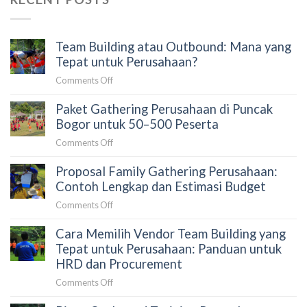
Team Building atau Outbound: Mana yang
Tepat untuk Perusahaan?
on
Comments Off
Team
Paket Gathering Perusahaan di Puncak
Building
atau
Bogor untuk 50–500 Peserta
Outbound:
on
Comments Off
Mana
Paket
yang
Proposal Family Gathering Perusahaan:
Gathering
Tepat
Perusahaan
Contoh Lengkap dan Estimasi Budget
untuk
di
Perusahaan?
on
Comments Off
Puncak
Proposal
Bogor
Cara Memilih Vendor Team Building yang
Family
untuk
Gathering
Tepat untuk Perusahaan: Panduan untuk
50–
Perusahaan:
HRD dan Procurement
500
Contoh
Peserta
on
Comments Off
Lengkap
Cara
dan