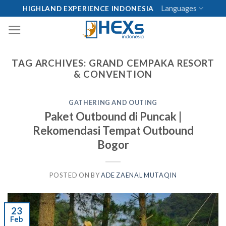
Skip
Languages
HIGHLAND EXPERIENCE INDONESIA
to
content
TAG ARCHIVES:
GRAND CEMPAKA RESORT
& CONVENTION
GATHERING AND OUTING
Paket Outbound di Puncak |
Rekomendasi Tempat Outbound
Bogor
POSTED ON
BY
ADE ZAENAL MUTAQIN
23
Feb