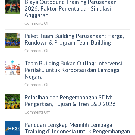
Biaya Outbound Training Perusahaan
Memilih
Estimasi
Vendor
2026: Faktor Penentu dan Simulasi
Budget
Team
Anggaran
Building
on
Comments Off
yang
Biaya
Tepat
Paket Team Building Perusahaan: Harga,
Outbound
untuk
Training
Rundown & Program Team Building
Perusahaan:
Perusahaan
Panduan
on
Comments Off
2026:
untuk
Paket
Faktor
HRD
Team Building Bukan Outing: Intervensi
Team
Penentu
dan
Building
Perilaku untuk Korporasi dan Lembaga
dan
Procurement
Perusahaan:
Negara
Simulasi
Harga,
Anggaran
on
Comments Off
Rundown
Team
&
Pelatihan dan Pengembangan SDM:
Building
Program
Bukan
Pengertian, Tujuan & Tren L&D 2026
Team
Outing:
Building
on
Comments Off
Intervensi
Pelatihan
Perilaku
Panduan Lengkap Memilih Lembaga
dan
untuk
Pengembangan
Training di Indonesia untuk Pengembangan
Korporasi