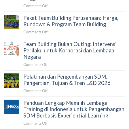
Building
on
Comments Off
yang
Biaya
Tepat
Paket Team Building Perusahaan: Harga,
Outbound
untuk
Training
Rundown & Program Team Building
Perusahaan:
Perusahaan
Panduan
on
Comments Off
2026:
untuk
Paket
Faktor
HRD
Team Building Bukan Outing: Intervensi
Team
Penentu
dan
Building
Perilaku untuk Korporasi dan Lembaga
dan
Procurement
Perusahaan:
Negara
Simulasi
Harga,
Anggaran
on
Comments Off
Rundown
Team
&
Pelatihan dan Pengembangan SDM:
Building
Program
Bukan
Pengertian, Tujuan & Tren L&D 2026
Team
Outing:
Building
on
Comments Off
Intervensi
Pelatihan
Perilaku
Panduan Lengkap Memilih Lembaga
dan
untuk
Pengembangan
Training di Indonesia untuk Pengembangan
Korporasi
SDM:
SDM Berbasis Experiential Learning
dan
Pengertian,
Lembaga
on
Comments Off
Tujuan
Negara
Panduan