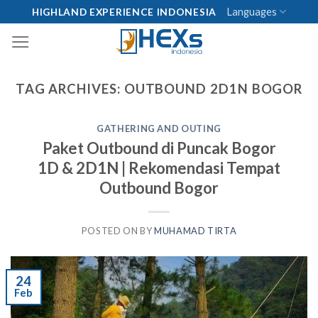
Skip
Languages
HIGHLAND EXPERIENCE INDONESIA
to
content
TAG ARCHIVES:
OUTBOUND 2D1N BOGOR
GATHERING AND OUTING
Paket Outbound di Puncak Bogor
1D & 2D1N | Rekomendasi Tempat
Outbound Bogor
POSTED ON
BY
MUHAMAD TIRTA
24
Feb