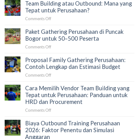
Team Building atau Outbound: Mana yang
Tepat untuk Perusahaan?
on
Comments Off
Team
Paket Gathering Perusahaan di Puncak
Building
atau
Bogor untuk 50–500 Peserta
Outbound:
on
Comments Off
Mana
Paket
yang
Proposal Family Gathering Perusahaan:
Gathering
Tepat
Perusahaan
Contoh Lengkap dan Estimasi Budget
untuk
di
Perusahaan?
on
Comments Off
Puncak
Proposal
Bogor
Cara Memilih Vendor Team Building yang
Family
untuk
Gathering
Tepat untuk Perusahaan: Panduan untuk
50–
Perusahaan:
HRD dan Procurement
500
Contoh
Peserta
on
Comments Off
Lengkap
Cara
dan
Biaya Outbound Training Perusahaan
Memilih
Estimasi
Vendor
2026: Faktor Penentu dan Simulasi
Budget
Team
Anggaran