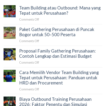
Team Building atau Outbound: Mana yang
Tepat untuk Perusahaan?
on
Comments Off
Team
Paket Gathering Perusahaan di Puncak
Building
atau
Bogor untuk 50–500 Peserta
Outbound:
on
Comments Off
Mana
Paket
yang
Proposal Family Gathering Perusahaan:
Gathering
Tepat
Perusahaan
Contoh Lengkap dan Estimasi Budget
untuk
di
Perusahaan?
on
Comments Off
Puncak
Proposal
Bogor
Cara Memilih Vendor Team Building yang
Family
untuk
Gathering
Tepat untuk Perusahaan: Panduan untuk
50–
Perusahaan:
HRD dan Procurement
500
Contoh
Peserta
on
Comments Off
Lengkap
Cara
dan
Biaya Outbound Training Perusahaan
Memilih
Estimasi
Vendor
2026: Faktor Penentu dan Simulasi
Budget