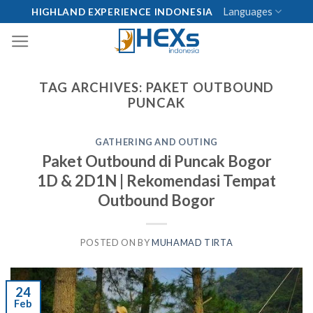
Skip
Languages
HIGHLAND EXPERIENCE INDONESIA
to
content
TAG ARCHIVES:
PAKET OUTBOUND
PUNCAK
GATHERING AND OUTING
Paket Outbound di Puncak Bogor
1D & 2D1N | Rekomendasi Tempat
Outbound Bogor
POSTED ON
BY
MUHAMAD TIRTA
24
Feb