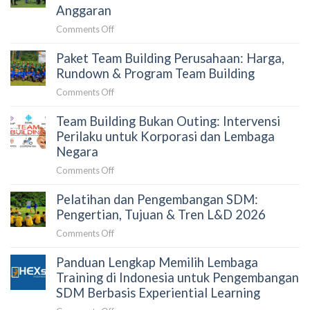
Team
Anggaran
Building
on
Comments Off
yang
Biaya
Tepat
Paket Team Building Perusahaan: Harga,
Outbound
untuk
Training
Rundown & Program Team Building
Perusahaan:
Perusahaan
Panduan
on
Comments Off
2026:
untuk
Paket
Faktor
HRD
Team Building Bukan Outing: Intervensi
Team
Penentu
dan
Building
Perilaku untuk Korporasi dan Lembaga
dan
Procurement
Perusahaan:
Negara
Simulasi
Harga,
Anggaran
on
Comments Off
Rundown
Team
&
Pelatihan dan Pengembangan SDM:
Building
Program
Bukan
Pengertian, Tujuan & Tren L&D 2026
Team
Outing:
Building
on
Comments Off
Intervensi
Pelatihan
Perilaku
Panduan Lengkap Memilih Lembaga
dan
untuk
Pengembangan
Training di Indonesia untuk Pengembangan
Korporasi
SDM:
SDM Berbasis Experiential Learning
dan
Pengertian,
Lembaga