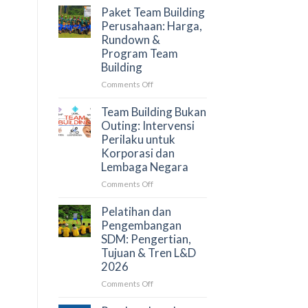
Panduan
Outbound
Paket Team Building
untuk
Training
Perusahaan: Harga,
HRD
Perusahaan
Rundown &
dan
2026:
Program Team
Procurement
Faktor
Building
Penentu
dan
on
Comments Off
Simulasi
Paket
Anggaran
Team
Team Building Bukan
Building
Outing: Intervensi
Perusahaan:
Perilaku untuk
Harga,
Korporasi dan
Rundown
Lembaga Negara
&
Program
on
Comments Off
Team
Team
Building
Building
Pelatihan dan
Bukan
Pengembangan
Outing:
SDM: Pengertian,
Intervensi
Tujuan & Tren L&D
Perilaku
2026
untuk
Korporasi
on
Comments Off
dan
Pelatihan
Lembaga
dan