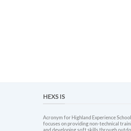
HEXS IS
Acronym for Highland Experience School
focuses on providing non-technical train
and developing soft skills through outd