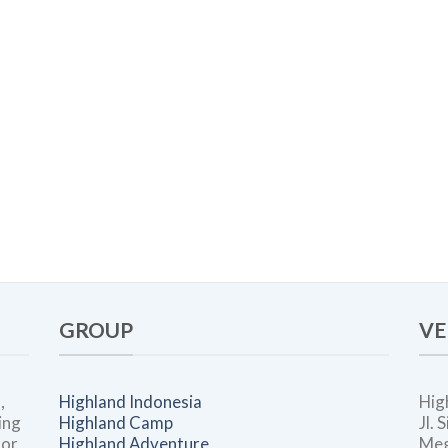
GROUP
VE
,
Highland Indonesia
Hig
ing
Highland Camp
Jl.
oor
Highland Adventure
Meg