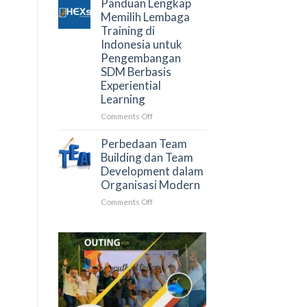
Panduan Lengkap
Negara
Pengembangan
Memilih Lembaga
SDM:
Training di
Pengertian,
Indonesia untuk
Tujuan
Pengembangan
&
SDM Berbasis
Tren
Experiential
L&D
Learning
2026
on
Comments Off
Panduan
Lengkap
Perbedaan Team
Memilih
Building dan Team
Lembaga
Development dalam
Training
Organisasi Modern
di
on
Comments Off
Indonesia
Perbedaan
untuk
Team
Pengembangan
Building
SDM
dan
Berbasis
Team
Experiential
Development
Learning
dalam
Organisasi