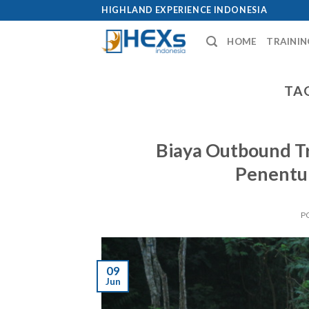
Skip
HIGHLAND EXPERIENCE INDONESIA
to
HOME
TRAININ
content
TA
Biaya Outbound T
Penentu 
P
09
Jun