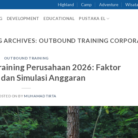
Highland
Camp
Adventure
Wisata
G
DEVELOPMENT
EDUCATIONAL
PUSTAKA EL
G ARCHIVES:
OUTBOUND TRAINING CORPOR
OUTBOUND TRAINING
raining Perusahaan 2026: Faktor
dan Simulasi Anggaran
OSTED ON
BY
MUHAMAD TIRTA