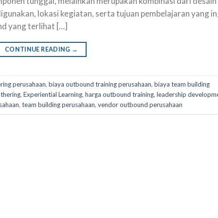
mponen tunggal, melainkan merupakan kombinasi dari desain
digunakan, lokasi kegiatan, serta tujuan pembelajaran yang in
d yang terlihat […]
CONTINUE READING
→
ering perusahaan
,
biaya outbound training perusahaan
,
biaya team building
thering
,
Experiential Learning
,
harga outbound training
,
leadership developm
sahaan
,
team building perusahaan
,
vendor outbound perusahaan