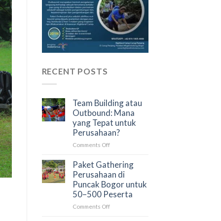
RECENT POSTS
Team Building atau
Outbound: Mana
yang Tepat untuk
Perusahaan?
on
Comments Off
Team
Building
Paket Gathering
atau
Perusahaan di
Outbound:
Puncak Bogor untuk
Mana
50–500 Peserta
yang
on
Comments Off
Tepat
Paket
untuk