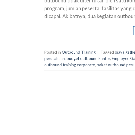
outbound tidak ditentukan oleh satu ko
program, jumlah peserta, fasilitas yang 
dicapai. Akibatnya, dua kegiatan outboun
Posted in
Outbound Training
|
Tagged
biaya gath
perusahaan
,
budget outbound kantor
,
Employee Ga
outbound training corporate
,
paket outbound peru