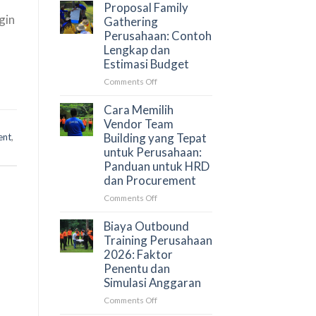
Gathering
Perusahaan?
Proposal Family
Perusahaan
gin
Gathering
di
Perusahaan: Contoh
Puncak
Lengkap dan
Bogor
Estimasi Budget
untuk
50–
on
Comments Off
500
Proposal
Peserta
Family
Cara Memilih
Gathering
Vendor Team
Perusahaan:
Building yang Tepat
ent
,
Contoh
untuk Perusahaan:
Lengkap
Panduan untuk HRD
dan
dan Procurement
Estimasi
Budget
on
Comments Off
Cara
Memilih
Biaya Outbound
Vendor
Training Perusahaan
Team
2026: Faktor
Building
Penentu dan
yang
Simulasi Anggaran
Tepat
untuk
on
Comments Off
Perusahaan:
Biaya