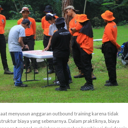
aat menyusun anggaran outbound training karena tidak
struktur biaya yang sebenarnya. Dalam praktiknya, biaya