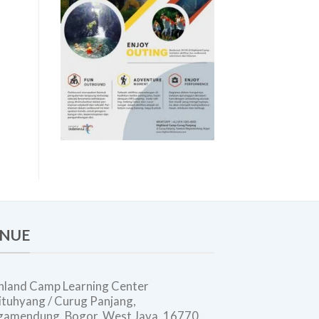
Modern
NUE
hland Camp Learning Center
 Situhyang / Curug Panjang,
amendung, Bogor, West Java, 16770.