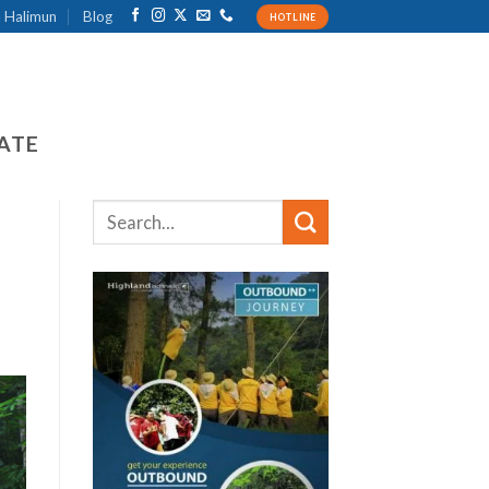
 Halimun
Blog
HOTLINE
ATE