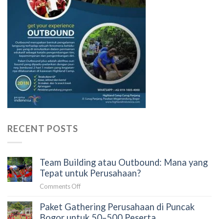
RECENT POSTS
Team Building atau Outbound: Mana yang
Tepat untuk Perusahaan?
on
Comments Off
Team
Paket Gathering Perusahaan di Puncak
Building
atau
Bogor untuk 50–500 Peserta