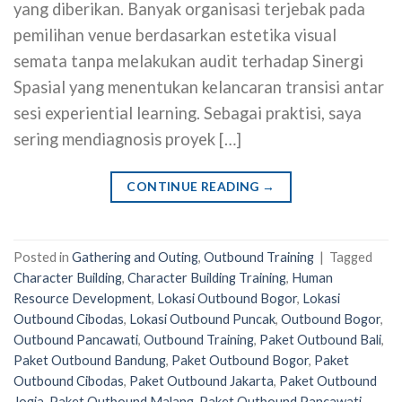
yang diberikan. Banyak organisasi terjebak pada
pemilihan venue berdasarkan estetika visual
semata tanpa melakukan audit terhadap Sinergi
Spasial yang menentukan kelancaran transisi antar
sesi experiential learning. Sebagai praktisi, saya
sering mendiagnosis proyek […]
CONTINUE READING
→
Posted in
Gathering and Outing
,
Outbound Training
|
Tagged
Character Building
,
Character Building Training
,
Human
Resource Development
,
Lokasi Outbound Bogor
,
Lokasi
Outbound Cibodas
,
Lokasi Outbound Puncak
,
Outbound Bogor
,
Outbound Pancawati
,
Outbound Training
,
Paket Outbound Bali
,
Paket Outbound Bandung
,
Paket Outbound Bogor
,
Paket
Outbound Cibodas
,
Paket Outbound Jakarta
,
Paket Outbound
Jogja
,
Paket Outbound Malang
,
Paket Outbound Pancawati
,