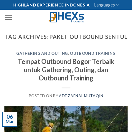
Skip
Languages
HIGHLAND EXPERIENCE INDONESIA
to
content
TAG ARCHIVES:
PAKET OUTBOUND SENTUL
GATHERING AND OUTING
,
OUTBOUND TRAINING
Tempat Outbound Bogor Terbaik
untuk Gathering, Outing, dan
Outbound Training
POSTED ON
BY
ADE ZAENAL MUTAQIN
06
Mar