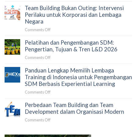
Paket
Faktor
HRD
Team Building Bukan Outing: Intervensi
Team
Penentu
dan
Building
Perilaku untuk Korporasi dan Lembaga
dan
Procurement
Perusahaan:
Negara
Simulasi
Harga,
Anggaran
on
Comments Off
Rundown
Team
&
Pelatihan dan Pengembangan SDM:
Building
Program
Bukan
Pengertian, Tujuan & Tren L&D 2026
Team
Outing:
Building
on
Comments Off
Intervensi
Pelatihan
Perilaku
Panduan Lengkap Memilih Lembaga
dan
untuk
Pengembangan
Training di Indonesia untuk Pengembangan
Korporasi
SDM:
SDM Berbasis Experiential Learning
dan
Pengertian,
Lembaga
on
Comments Off
Tujuan
Negara
Panduan
&
Perbedaan Team Building dan Team
Lengkap
Tren
Memilih
Development dalam Organisasi Modern
L&D
Lembaga
2026
on
Comments Off
Training
Perbedaan
di
Team
Indonesia