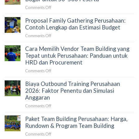
Outbound:
on
Comments Off
Mana
Paket
yang
Proposal Family Gathering Perusahaan:
Gathering
Tepat
Perusahaan
Contoh Lengkap dan Estimasi Budget
untuk
di
Perusahaan?
on
Comments Off
Puncak
Proposal
Bogor
Cara Memilih Vendor Team Building yang
Family
untuk
Gathering
Tepat untuk Perusahaan: Panduan untuk
50–
Perusahaan:
HRD dan Procurement
500
Contoh
Peserta
on
Comments Off
Lengkap
Cara
dan
Biaya Outbound Training Perusahaan
Memilih
Estimasi
Vendor
2026: Faktor Penentu dan Simulasi
Budget
Team
Anggaran
Building
on
Comments Off
yang
Biaya
Tepat
Paket Team Building Perusahaan: Harga,
Outbound
untuk
Training
Rundown & Program Team Building
Perusahaan:
Perusahaan
Panduan
on
Comments Off
2026:
untuk