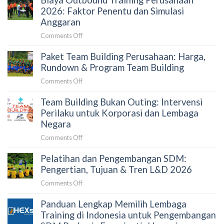
Biaya Outbound Training Perusahaan
Estimasi
Vendor
2026: Faktor Penentu dan Simulasi
Budget
Team
Anggaran
Building
on
Comments Off
yang
Biaya
Tepat
Paket Team Building Perusahaan: Harga,
Outbound
untuk
Training
Rundown & Program Team Building
Perusahaan:
Perusahaan
Panduan
on
Comments Off
2026:
untuk
Paket
Faktor
HRD
Team Building Bukan Outing: Intervensi
Team
Penentu
dan
Building
Perilaku untuk Korporasi dan Lembaga
dan
Procurement
Perusahaan:
Negara
Simulasi
Harga,
Anggaran
on
Comments Off
Rundown
Team
&
Pelatihan dan Pengembangan SDM:
Building
Program
Bukan
Pengertian, Tujuan & Tren L&D 2026
Team
Outing:
Building
on
Comments Off
Intervensi
Pelatihan
Perilaku
Panduan Lengkap Memilih Lembaga
dan
untuk
Pengembangan
Training di Indonesia untuk Pengembangan
Korporasi
SDM: