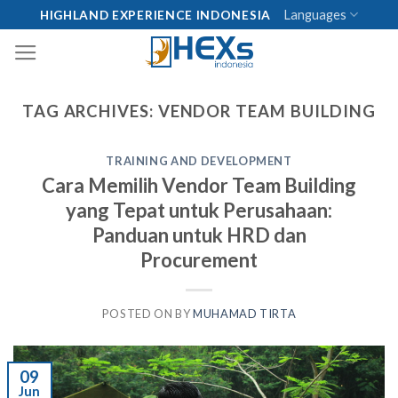
Skip
Languages
HIGHLAND EXPERIENCE INDONESIA
to
content
TAG ARCHIVES:
VENDOR TEAM BUILDING
TRAINING AND DEVELOPMENT
Cara Memilih Vendor Team Building
yang Tepat untuk Perusahaan:
Panduan untuk HRD dan
Procurement
POSTED ON
BY
MUHAMAD TIRTA
09
Jun