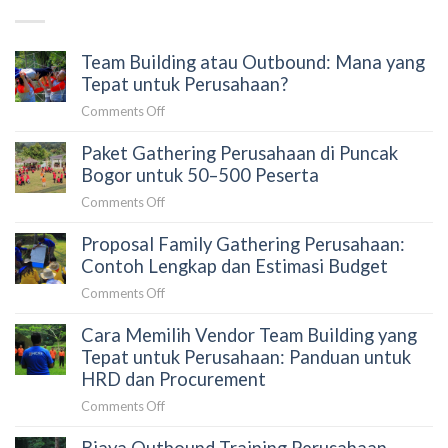
Team Building atau Outbound: Mana yang
Tepat untuk Perusahaan?
on
Comments Off
Team
Paket Gathering Perusahaan di Puncak
Building
atau
Bogor untuk 50–500 Peserta
Outbound:
on
Comments Off
Mana
Paket
yang
Proposal Family Gathering Perusahaan:
Gathering
Tepat
Perusahaan
Contoh Lengkap dan Estimasi Budget
untuk
di
Perusahaan?
on
Comments Off
Puncak
Proposal
Bogor
Cara Memilih Vendor Team Building yang
Family
untuk
Gathering
Tepat untuk Perusahaan: Panduan untuk
50–
Perusahaan:
HRD dan Procurement
500
Contoh
Peserta
on
Comments Off
Lengkap
Cara
dan
Memilih