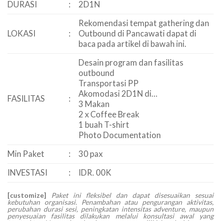
DURASI
:
2D1N
Rekomendasi tempat gathering dan
LOKASI
:
Outbound di Pancawati dapat di
baca pada artikel di bawah ini.
Desain program dan fasilitas
outbound
Transportasi PP
Akomodasi 2D1N di…
FASILITAS
:
3 Makan
2 x Coffee Break
1 buah T-shirt
Photo Documentation
Min Paket
:
30 pax
INVESTASI
:
IDR. 00K
[customize]
Paket ini fleksibel dan dapat disesuaikan sesuai
kebutuhan organisasi. Penambahan atau pengurangan aktivitas,
perubahan durasi sesi, peningkatan intensitas adventure, maupun
penyesuaian fasilitas dilakukan melalui konsultasi awal yang