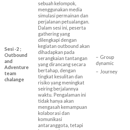
sebuah kelompok,
menggunakan media
simulasi permainan dan
perjalanan petualangan.
Dalam sesi ini, peserta
gathering yang
dilengkapi dengan
kegiatan outbound akan
Sesi -2 ;
dihadapkan pada
Outbound
– Group
serangkaian tantangan
and
dynamic
yang dirancang secara
Adventure
bertahap, dengan
– Journey
team
tingkat kesulitan dan
chalange
risiko yang meningkat
seiring berjalannya
waktu. Pengalaman ini
tidak hanya akan
mengasah kemampuan
kolaborasi dan
komunikasi
antaranggota, tetapi