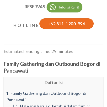
RESERVASI
+62 811-1200-996
H O T L I N E
Estimated reading time:
29
minutes
Family Gathering dan Outbound Bogor di
Pancawati
Daftar Isi
1.
Family Gathering dan Outbound Bogor di
Pancawati
1.1.
Hal yang harus di ketahui dalam family