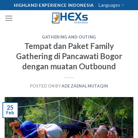
Skip
Languages
HIGHLAND EXPERIENCE INDONESIA
to
content
GATHERING AND OUTING
Tempat dan Paket Family
Gathering di Pancawati Bogor
dengan muatan Outbound
POSTED ON
BY
ADE ZAENAL MUTAQIN
25
Feb