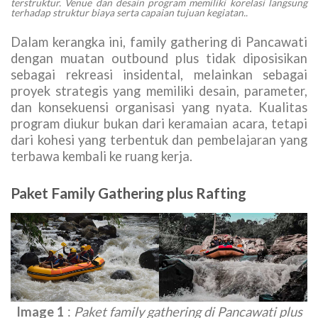
terstruktur. Venue dan desain program memiliki korelasi langsung
terhadap struktur biaya serta capaian tujuan kegiatan..
Dalam kerangka ini, family gathering di Pancawati
dengan muatan outbound plus tidak diposisikan
sebagai rekreasi insidental, melainkan sebagai
proyek strategis yang memiliki desain, parameter,
dan konsekuensi organisasi yang nyata. Kualitas
program diukur bukan dari keramaian acara, tetapi
dari kohesi yang terbentuk dan pembelajaran yang
terbawa kembali ke ruang kerja.
Paket Family Gathering plus Rafting
Image 1
:
Paket family gathering di Pancawati plus