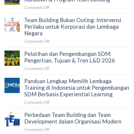
Perusahaan:
Perusahaan
Panduan
on
Comments Off
2026:
untuk
Paket
Faktor
HRD
Team Building Bukan Outing: Intervensi
Team
Penentu
dan
Building
Perilaku untuk Korporasi dan Lembaga
dan
Procurement
Perusahaan:
Negara
Simulasi
Harga,
Anggaran
on
Comments Off
Rundown
Team
&
Pelatihan dan Pengembangan SDM:
Building
Program
Bukan
Pengertian, Tujuan & Tren L&D 2026
Team
Outing:
Building
on
Comments Off
Intervensi
Pelatihan
Perilaku
Panduan Lengkap Memilih Lembaga
dan
untuk
Pengembangan
Training di Indonesia untuk Pengembangan
Korporasi
SDM:
SDM Berbasis Experiential Learning
dan
Pengertian,
Lembaga
on
Comments Off
Tujuan
Negara
Panduan
&
Perbedaan Team Building dan Team
Lengkap
Tren
Memilih
Development dalam Organisasi Modern
L&D
Lembaga
2026
on
Comments Off
Training