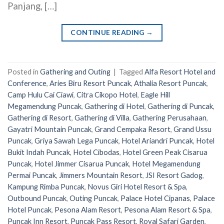
Panjang, […]
CONTINUE READING
→
Posted in
Gathering and Outing
|
Tagged
Alfa Resort Hotel and
Conference
,
Aries Biru Resort Puncak
,
Athalia Resort Puncak
,
Camp Hulu Cai Ciawi
,
Citra Cikopo Hotel
,
Eagle Hill
Megamendung Puncak
,
Gathering di Hotel
,
Gathering di Puncak
,
Gathering di Resort
,
Gathering di Villa
,
Gathering Perusahaan
,
Gayatri Mountain Puncak
,
Grand Cempaka Resort
,
Grand Ussu
Puncak
,
Griya Sawah Lega Puncak
,
Hotel Ariandri Puncak
,
Hotel
Bukit Indah Puncak
,
Hotel Cibodas
,
Hotel Green Peak Cisarua
Puncak
,
Hotel Jimmer Cisarua Puncak
,
Hotel Megamendung
Permai Puncak
,
Jimmers Mountain Resort
,
JSI Resort Gadog
,
Kampung Rimba Puncak
,
Novus Giri Hotel Resort & Spa
,
Outbound Puncak
,
Outing Puncak
,
Palace Hotel Cipanas
,
Palace
Hotel Puncak
,
Pesona Alam Resort
,
Pesona Alam Resort & Spa
,
Puncak Inn Resort
,
Puncak Pass Resort
,
Royal Safari Garden
,