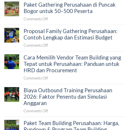
Paket Gathering Perusahaan di Puncak
Building
atau
Bogor untuk 50–500 Peserta
Outbound:
on
Comments Off
Mana
Paket
yang
Proposal Family Gathering Perusahaan:
Gathering
Tepat
Perusahaan
Contoh Lengkap dan Estimasi Budget
untuk
di
Perusahaan?
on
Comments Off
Puncak
Proposal
Bogor
Cara Memilih Vendor Team Building yang
Family
untuk
Gathering
Tepat untuk Perusahaan: Panduan untuk
50–
Perusahaan:
HRD dan Procurement
500
Contoh
Peserta
on
Comments Off
Lengkap
Cara
dan
Biaya Outbound Training Perusahaan
Memilih
Estimasi
Vendor
2026: Faktor Penentu dan Simulasi
Budget
Team
Anggaran
Building
on
Comments Off
yang
Biaya
Tepat
Paket Team Building Perusahaan: Harga,
Outbound
untuk
Training
Rundown & Program Team Building