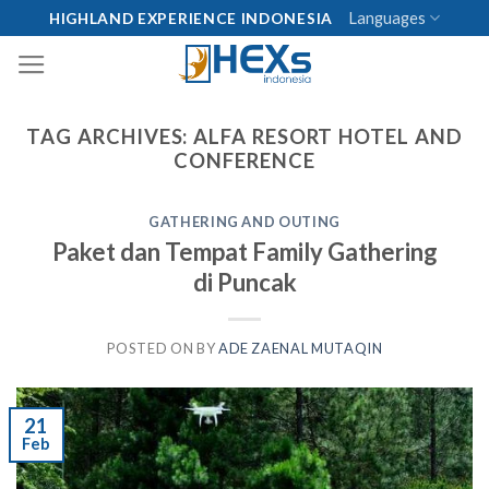
Skip
Languages
HIGHLAND EXPERIENCE INDONESIA
to
content
TAG ARCHIVES:
ALFA RESORT HOTEL AND
CONFERENCE
GATHERING AND OUTING
Paket dan Tempat Family Gathering
di Puncak
POSTED ON
BY
ADE ZAENAL MUTAQIN
21
Feb