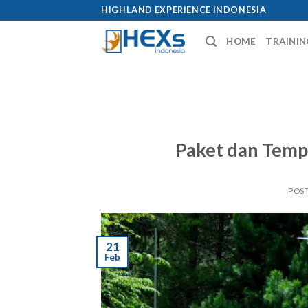
Skip
HIGHLAND EXPERIENCE INDONESIA
to
HOME
TRAININ
content
Paket dan Temp
POS
21
Feb