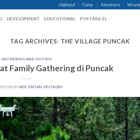
Highland
Camp
Adventure
Wisata
G
DEVELOPMENT
EDUCATIONAL
PUSTAKA EL
TAG ARCHIVES:
THE VILLAGE PUNCAK
GATHERING AND OUTING
at Family Gathering di Puncak
TED ON
BY
ADE ZAENAL MUTAQIN