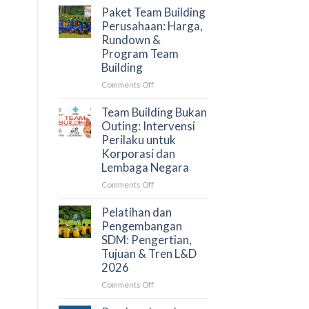
Panduan
Outbound
Paket Team Building
untuk
Training
Perusahaan: Harga,
HRD
Perusahaan
Rundown &
dan
2026:
Program Team
Procurement
Faktor
Building
Penentu
dan
on
Comments Off
Simulasi
Paket
Anggaran
Team
Team Building Bukan
Building
Outing: Intervensi
Perusahaan:
Perilaku untuk
Harga,
Korporasi dan
Rundown
Lembaga Negara
&
Program
on
Comments Off
Team
Team
Building
Building
Pelatihan dan
Bukan
Pengembangan
Outing:
SDM: Pengertian,
Intervensi
Tujuan & Tren L&D
Perilaku
2026
untuk
Korporasi
on
Comments Off
dan
Pelatihan
Lembaga
dan