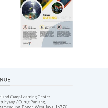
Modern
NUE
hland Camp Learning Center
 Situhyang / Curug Panjang,
amendung, Bogor, West Java, 16770.