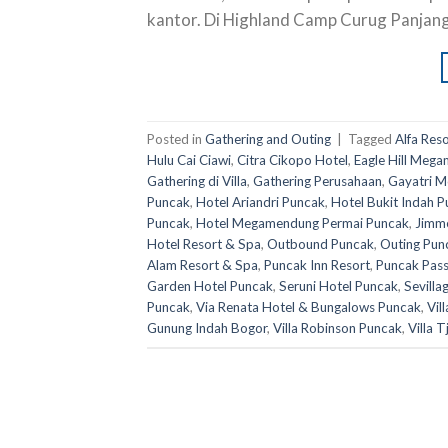
kantor. Di Highland Camp Curug Panjang
Posted in
Gathering and Outing
|
Tagged
Alfa Res
Hulu Cai Ciawi
,
Citra Cikopo Hotel
,
Eagle Hill Meg
Gathering di Villa
,
Gathering Perusahaan
,
Gayatri M
Puncak
,
Hotel Ariandri Puncak
,
Hotel Bukit Indah 
Puncak
,
Hotel Megamendung Permai Puncak
,
Jimme
Hotel Resort & Spa
,
Outbound Puncak
,
Outing Pun
Alam Resort & Spa
,
Puncak Inn Resort
,
Puncak Pass
Garden Hotel Puncak
,
Seruni Hotel Puncak
,
Sevilla
Puncak
,
Via Renata Hotel & Bungalows Puncak
,
Vil
Gunung Indah Bogor
,
Villa Robinson Puncak
,
Villa 