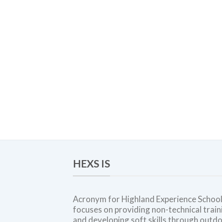
HEXS IS
Acronym for Highland Experience School
focuses on providing non-technical train
and developing soft skills through outd