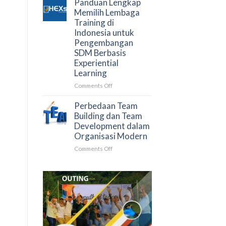
Panduan Lengkap
Negara
Pengembangan
Memilih Lembaga
SDM:
Training di
Pengertian,
Indonesia untuk
Tujuan
Pengembangan
&
SDM Berbasis
Tren
Experiential
L&D
Learning
2026
on
Comments Off
Panduan
Lengkap
Perbedaan Team
Memilih
Building dan Team
Lembaga
Development dalam
Training
Organisasi Modern
di
on
Comments Off
Indonesia
Perbedaan
untuk
Team
Pengembangan
Building
SDM
dan
Berbasis
Team
Experiential
Development
Learning
dalam
Organisasi