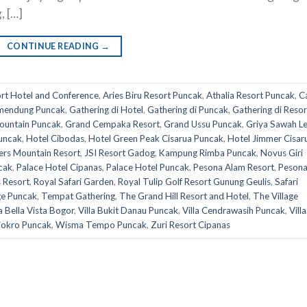
, […]
CONTINUE READING
→
ort Hotel and Conference
,
Aries Biru Resort Puncak
,
Athalia Resort Puncak
,
C
amendung Puncak
,
Gathering di Hotel
,
Gathering di Puncak
,
Gathering di Resor
ountain Puncak
,
Grand Cempaka Resort
,
Grand Ussu Puncak
,
Griya Sawah L
Puncak
,
Hotel Cibodas
,
Hotel Green Peak Cisarua Puncak
,
Hotel Jimmer Cisar
rs Mountain Resort
,
JSI Resort Gadog
,
Kampung Rimba Puncak
,
Novus Giri
cak
,
Palace Hotel Cipanas
,
Palace Hotel Puncak
,
Pesona Alam Resort
,
Peson
 Resort
,
Royal Safari Garden
,
Royal Tulip Golf Resort Gunung Geulis
,
Safari
ge Puncak
,
Tempat Gathering
,
The Grand Hill Resort and Hotel
,
The Village
la Bella Vista Bogor
,
Villa Bukit Danau Puncak
,
Villa Cendrawasih Puncak
,
Villa
Tjokro Puncak
,
Wisma Tempo Puncak
,
Zuri Resort Cipanas