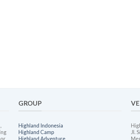
GROUP
VE
,
Highland Indonesia
Hig
ing
Highland Camp
Jl.
oor
Highland Adventure
Meg