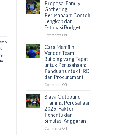
Gathering
Perusahaan?
Proposal Family
Perusahaan
Gathering
di
Perusahaan: Contoh
Puncak
Lengkap dan
Bogor
Estimasi Budget
untuk
50–
on
Comments Off
500
Proposal
amp
Peserta
Family
Cara Memilih
t
,
Gathering
Vendor Team
ega
Perusahaan:
Building yang Tepat
ua
Contoh
untuk Perusahaan:
Lengkap
Panduan untuk HRD
dan
a
dan Procurement
Estimasi
Budget
on
Comments Off
Cara
Memilih
Biaya Outbound
Vendor
Training Perusahaan
Team
2026: Faktor
Building
Penentu dan
yang
Simulasi Anggaran
Tepat
untuk
on
Comments Off
Perusahaan:
Biaya