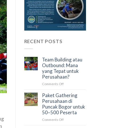
RECENT POSTS
Team Building atau
Outbound: Mana
yang Tepat untuk
Perusahaan?
on
Comments Off
Team
Building
Paket Gathering
atau
Perusahaan di
Outbound:
Puncak Bogor untuk
Mana
50–500 Peserta
yang
ng
on
Comments Off
Tepat
Paket
untuk
n