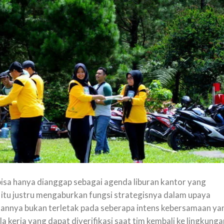
bisa hanya dianggap sebagai agenda liburan kantor yang
tu justru mengaburkan fungsi strategisnya dalam upaya
lannya bukan terletak pada seberapa intens kebersamaan ya
 kerja yang dapat diverifikasi saat tim kembali ke lingkunga