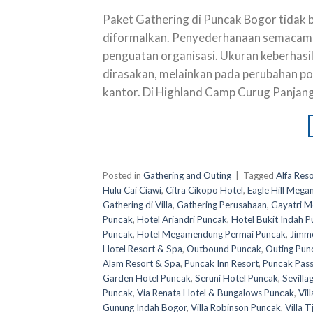
Paket Gathering di Puncak Bogor tidak 
diformalkan. Penyederhanaan semacam i
penguatan organisasi. Ukuran keberhasi
dirasakan, melainkan pada perubahan pola
kantor. Di Highland Camp Curug Panjang
Posted in
Gathering and Outing
|
Tagged
Alfa Res
Hulu Cai Ciawi
,
Citra Cikopo Hotel
,
Eagle Hill Meg
Gathering di Villa
,
Gathering Perusahaan
,
Gayatri M
Puncak
,
Hotel Ariandri Puncak
,
Hotel Bukit Indah 
Puncak
,
Hotel Megamendung Permai Puncak
,
Jimme
Hotel Resort & Spa
,
Outbound Puncak
,
Outing Pun
Alam Resort & Spa
,
Puncak Inn Resort
,
Puncak Pass
Garden Hotel Puncak
,
Seruni Hotel Puncak
,
Sevilla
Puncak
,
Via Renata Hotel & Bungalows Puncak
,
Vil
Gunung Indah Bogor
,
Villa Robinson Puncak
,
Villa 