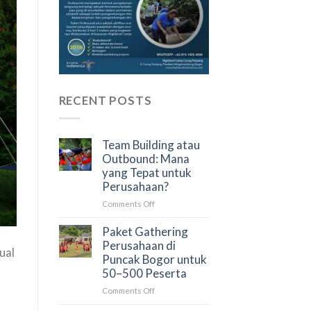
RECENT POSTS
Team Building atau
Outbound: Mana
yang Tepat untuk
Perusahaan?
on
Comments Off
Team
Building
Paket Gathering
atau
Perusahaan di
ual
Outbound:
Puncak Bogor untuk
Mana
50–500 Peserta
yang
on
Comments Off
Tepat
Paket
untuk