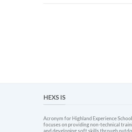
HEXS IS
Acronym for Highland Experience School
focuses on providing non-technical train
and developing soft skills through outd