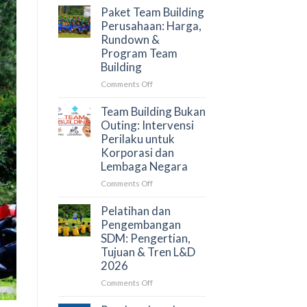
Panduan
Outbound
Paket Team Building
untuk
Training
Perusahaan: Harga,
HRD
Perusahaan
Rundown &
dan
2026:
Program Team
Procurement
Faktor
Building
Penentu
dan
on
Comments Off
Simulasi
Paket
Anggaran
Team
Team Building Bukan
Building
Outing: Intervensi
Perusahaan:
Perilaku untuk
Harga,
Korporasi dan
Rundown
Lembaga Negara
&
Program
on
Comments Off
Team
Team
Building
Building
Pelatihan dan
Bukan
Pengembangan
Outing:
SDM: Pengertian,
Intervensi
Tujuan & Tren L&D
Perilaku
2026
untuk
Korporasi
on
Comments Off
dan
Pelatihan
Lembaga
dan