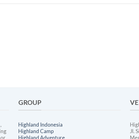
GROUP
VE
,
Highland Indonesia
Hig
ing
Highland Camp
Jl.
oor
Highland Adventure
Meg