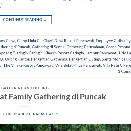
…]
CONTINUE READING
→
os Ciawi
,
Camp Hulu Cai Ciawi
,
Dewi Resort Pancawati
,
Employee Gathering
thering di Puncak
,
Gathering di Sentul
,
Gathering Perusahaan
,
Grand Pesona
poeng Tjaringin Caringin
,
Kinasih Resort Caringin
,
Lembur Pancawati
,
Lido L
ng
,
Outing Kantor
,
Pengertian Gathering
,
Pengertian Outing
,
Santa Monica Ho
i
,
The Village Resort Pancawati
,
Villa Bukit Pinus Pancawati
,
Villa Ratu Ciker
1
Comm
GATHERING AND OUTING
at Family Gathering di Puncak
TED ON
BY
ADE ZAENAL MUTAQIN