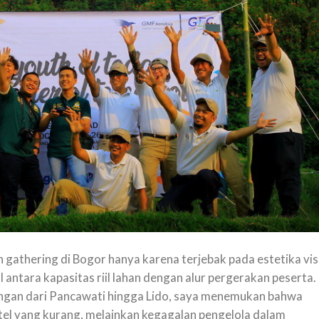
athering di Bogor hanya karena terjebak pada estetika vis
l antara kapasitas riil lahan dengan alur pergerakan peserta.
angan dari Pancawati hingga Lido, saya menemukan bahwa
tel yang kurang, melainkan kegagalan pengelola dalam