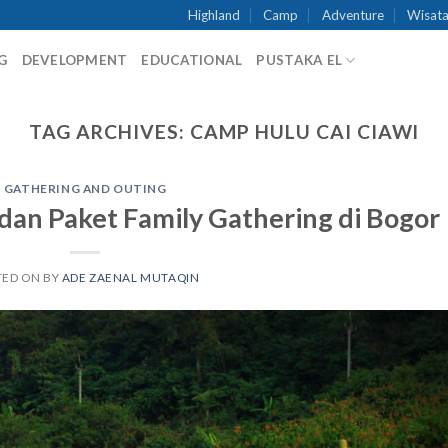
Highland
Camp
Adventure
Wisata
G
DEVELOPMENT
EDUCATIONAL
PUSTAKA EL
TAG ARCHIVES:
CAMP HULU CAI CIAWI
GATHERING AND OUTING
an Paket Family Gathering di Bogor
TED ON
BY
ADE ZAENAL MUTAQIN