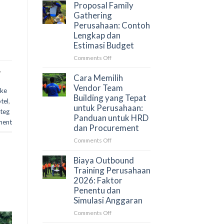
Gathering
Perusahaan?
Proposal Family
Perusahaan
Gathering
di
Perusahaan: Contoh
Puncak
Lengkap dan
Bogor
Estimasi Budget
untuk
50–
on
Comments Off
500
Proposal
,
Peserta
Family
Cara Memilih
Gathering
Vendor Team
ake
Perusahaan:
Building yang Tepat
tel
,
Contoh
untuk Perusahaan:
eteg
Lengkap
Panduan untuk HRD
dan
ent
dan Procurement
Estimasi
Budget
on
Comments Off
Cara
Memilih
Biaya Outbound
Vendor
Training Perusahaan
Team
2026: Faktor
Building
Penentu dan
yang
Simulasi Anggaran
Tepat
untuk
on
Comments Off
Perusahaan:
Biaya