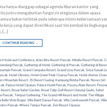
bisa hanya dianggap sebagai agenda liburan kantor yang
tu justru mengaburkan fungsi strategisnya dalam upaya
lannya bukan terletak pada seberapa intens kebersamaan ya
 kerja yang dapat diverifikasi saat tim kembali ke lingkunga
, […]
CONTINUE READING
→
ort Hotel and Conference
,
Aries Biru Resort Puncak
,
Athalia Resort Puncak
,
C
amendung Puncak
,
Gathering di Hotel
,
Gathering di Puncak
,
Gathering di Resor
ountain Puncak
,
Grand Cempaka Resort
,
Grand Ussu Puncak
,
Griya Sawah L
Puncak
,
Hotel Cibodas
,
Hotel Green Peak Cisarua Puncak
,
Hotel Jimmer Cisar
rs Mountain Resort
,
JSI Resort Gadog
,
Kampung Rimba Puncak
,
Novus Giri
cak
,
Palace Hotel Cipanas
,
Palace Hotel Puncak
,
Pesona Alam Resort
,
Peson
 Resort
,
Royal Safari Garden
,
Royal Tulip Golf Resort Gunung Geulis
,
Safari
ge Puncak
,
Tempat Gathering
,
The Grand Hill Resort and Hotel
,
The Village
la Bella Vista Bogor
,
Villa Bukit Danau Puncak
,
Villa Cendrawasih Puncak
,
Villa
Tjokro Puncak
,
Wisma Tempo Puncak
,
Zuri Resort Cipanas