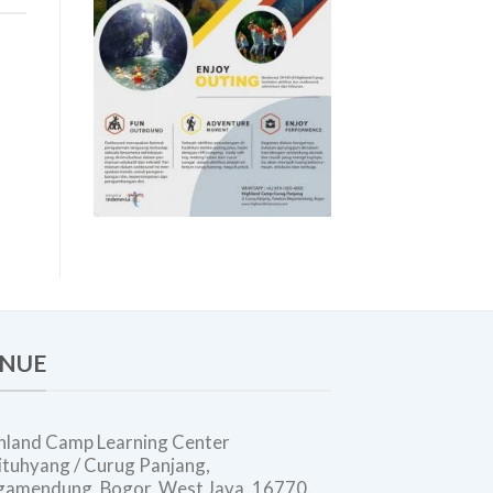
Modern
NUE
hland Camp Learning Center
 Situhyang / Curug Panjang,
amendung, Bogor, West Java, 16770.