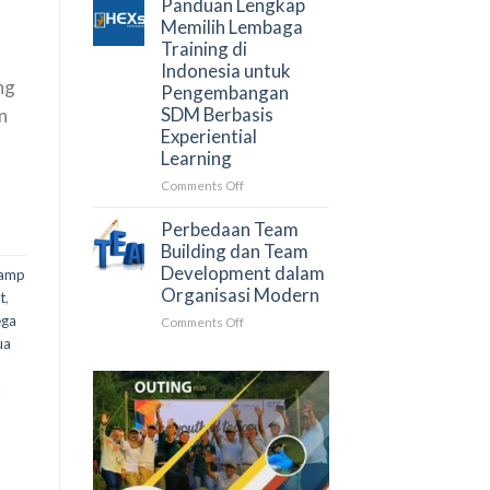
Panduan Lengkap
Negara
Pengembangan
Memilih Lembaga
SDM:
Training di
Pengertian,
Indonesia untuk
Tujuan
ng
Pengembangan
&
SDM Berbasis
n
Tren
Experiential
L&D
Learning
2026
on
Comments Off
Panduan
Lengkap
Perbedaan Team
Memilih
Building dan Team
Lembaga
Development dalam
amp
Training
Organisasi Modern
t
,
di
ega
on
Comments Off
Indonesia
Perbedaan
untuk
ua
Team
Pengembangan
Building
SDM
a
dan
Berbasis
Team
Experiential
Development
Learning
dalam
Organisasi