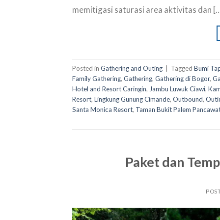
memitigasi saturasi area aktivitas dan [
Posted in
Gathering and Outing
|
Tagged
Bumi Tap
Family Gathering
,
Gathering
,
Gathering di Bogor
,
Ga
Hotel and Resort Caringin
,
Jambu Luwuk Ciawi
,
Kam
Resort
,
Lingkung Gunung Cimande
,
Outbound
,
Outi
Santa Monica Resort
,
Taman Bukit Palem Pancawat
Paket dan Temp
POS