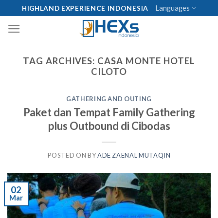
Skip
Languages
HIGHLAND EXPERIENCE INDONESIA
to
content
TAG ARCHIVES:
CASA MONTE HOTEL
CILOTO
GATHERING AND OUTING
Paket dan Tempat Family Gathering
plus Outbound di Cibodas
POSTED ON
BY
ADE ZAENAL MUTAQIN
02
Mar