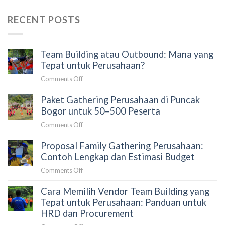
RECENT POSTS
Team Building atau Outbound: Mana yang
Tepat untuk Perusahaan?
on
Comments Off
Team
Paket Gathering Perusahaan di Puncak
Building
atau
Bogor untuk 50–500 Peserta
Outbound:
on
Comments Off
Mana
Paket
yang
Proposal Family Gathering Perusahaan:
Gathering
Tepat
Perusahaan
Contoh Lengkap dan Estimasi Budget
untuk
di
Perusahaan?
on
Comments Off
Puncak
Proposal
Bogor
Cara Memilih Vendor Team Building yang
Family
untuk
Gathering
Tepat untuk Perusahaan: Panduan untuk
50–
Perusahaan:
HRD dan Procurement
500
Contoh
Peserta