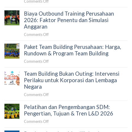
on
Comments Off
Lengkap
Cara
dan
Biaya Outbound Training Perusahaan
Memilih
Estimasi
Vendor
2026: Faktor Penentu dan Simulasi
Budget
Team
Anggaran
Building
on
Comments Off
yang
Biaya
Tepat
Paket Team Building Perusahaan: Harga,
Outbound
untuk
Training
Rundown & Program Team Building
Perusahaan:
Perusahaan
Panduan
on
Comments Off
2026:
untuk
Paket
Faktor
HRD
Team Building Bukan Outing: Intervensi
Team
Penentu
dan
Building
Perilaku untuk Korporasi dan Lembaga
dan
Procurement
Perusahaan:
Negara
Simulasi
Harga,
Anggaran
on
Comments Off
Rundown
Team
&
Pelatihan dan Pengembangan SDM:
Building
Program
Bukan
Pengertian, Tujuan & Tren L&D 2026
Team
Outing:
Building
on
Comments Off
Intervensi
Pelatihan
Perilaku