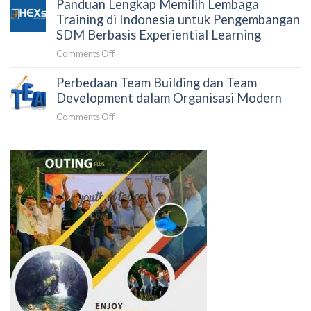
Panduan Lengkap Memilih Lembaga
dan
untuk
Pengembangan
Training di Indonesia untuk Pengembangan
Korporasi
SDM:
SDM Berbasis Experiential Learning
dan
Pengertian,
Lembaga
on
Comments Off
Tujuan
Negara
Panduan
&
Perbedaan Team Building dan Team
Lengkap
Tren
Memilih
Development dalam Organisasi Modern
L&D
Lembaga
2026
on
Comments Off
Training
Perbedaan
di
Team
Indonesia
Building
untuk
dan
Pengembangan
Team
SDM
Development
Berbasis
dalam
Experiential
Organisasi
Learning
Modern