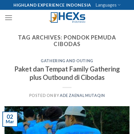
Skip
Languages
HIGHLAND EXPERIENCE INDONESIA
to
content
TAG ARCHIVES:
PONDOK PEMUDA
CIBODAS
GATHERING AND OUTING
Paket dan Tempat Family Gathering
plus Outbound di Cibodas
POSTED ON
BY
ADE ZAENAL MUTAQIN
02
Mar