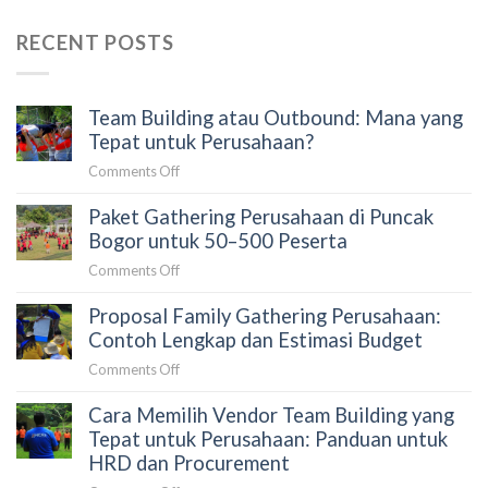
RECENT POSTS
Team Building atau Outbound: Mana yang
Tepat untuk Perusahaan?
on
Comments Off
Team
Paket Gathering Perusahaan di Puncak
Building
atau
Bogor untuk 50–500 Peserta
Outbound:
on
Comments Off
Mana
Paket
yang
Proposal Family Gathering Perusahaan:
Gathering
Tepat
Perusahaan
Contoh Lengkap dan Estimasi Budget
untuk
di
Perusahaan?
on
Comments Off
Puncak
Proposal
Bogor
Cara Memilih Vendor Team Building yang
Family
untuk
Gathering
Tepat untuk Perusahaan: Panduan untuk
50–
Perusahaan:
HRD dan Procurement
500
Contoh
Peserta