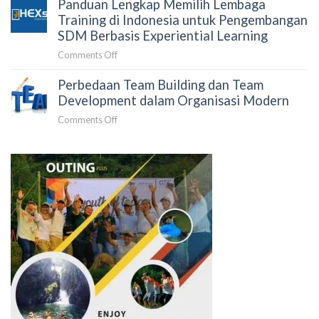
Panduan Lengkap Memilih Lembaga
dan
untuk
Pengembangan
Training di Indonesia untuk Pengembangan
Korporasi
SDM:
SDM Berbasis Experiential Learning
dan
Pengertian,
Lembaga
on
Comments Off
Tujuan
Negara
Panduan
&
Perbedaan Team Building dan Team
Lengkap
Tren
Memilih
Development dalam Organisasi Modern
L&D
Lembaga
2026
on
Comments Off
Training
Perbedaan
di
Team
Indonesia
Building
untuk
dan
Pengembangan
Team
SDM
Development
Berbasis
dalam
Experiential
Organisasi
Learning
Modern