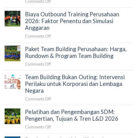
on
Comments Off
Lengkap
Cara
dan
Biaya Outbound Training Perusahaan
Memilih
Estimasi
Vendor
2026: Faktor Penentu dan Simulasi
Budget
Team
Anggaran
Building
on
Comments Off
yang
Biaya
Tepat
Paket Team Building Perusahaan: Harga,
Outbound
untuk
Training
Rundown & Program Team Building
Perusahaan:
Perusahaan
Panduan
on
Comments Off
2026:
untuk
Paket
Faktor
HRD
Team Building Bukan Outing: Intervensi
Team
Penentu
dan
Building
Perilaku untuk Korporasi dan Lembaga
dan
Procurement
Perusahaan:
Negara
Simulasi
Harga,
Anggaran
on
Comments Off
Rundown
Team
&
Pelatihan dan Pengembangan SDM:
Building
Program
Bukan
Pengertian, Tujuan & Tren L&D 2026
Team
Outing:
Building
on
Comments Off
Intervensi
Pelatihan
Perilaku