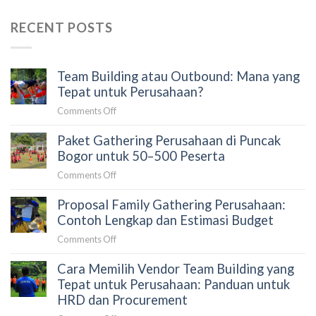
RECENT POSTS
Team Building atau Outbound: Mana yang
Tepat untuk Perusahaan?
on
Comments Off
Team
Paket Gathering Perusahaan di Puncak
Building
atau
Bogor untuk 50–500 Peserta
Outbound:
on
Comments Off
Mana
Paket
yang
Proposal Family Gathering Perusahaan:
Gathering
Tepat
Perusahaan
Contoh Lengkap dan Estimasi Budget
untuk
di
Perusahaan?
on
Comments Off
Puncak
Proposal
Bogor
Cara Memilih Vendor Team Building yang
Family
untuk
Gathering
Tepat untuk Perusahaan: Panduan untuk
50–
Perusahaan:
HRD dan Procurement
500
Contoh
Peserta