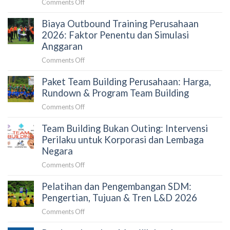
on
Comments Off
Lengkap
Cara
dan
Biaya Outbound Training Perusahaan
Memilih
Estimasi
Vendor
2026: Faktor Penentu dan Simulasi
Budget
Team
Anggaran
Building
on
Comments Off
yang
Biaya
Tepat
Paket Team Building Perusahaan: Harga,
Outbound
untuk
Training
Rundown & Program Team Building
Perusahaan:
Perusahaan
Panduan
on
Comments Off
2026:
untuk
Paket
Faktor
HRD
Team Building Bukan Outing: Intervensi
Team
Penentu
dan
Building
Perilaku untuk Korporasi dan Lembaga
dan
Procurement
Perusahaan:
Negara
Simulasi
Harga,
Anggaran
on
Comments Off
Rundown
Team
&
Pelatihan dan Pengembangan SDM:
Building
Program
Bukan
Pengertian, Tujuan & Tren L&D 2026
Team
Outing:
Building
on
Comments Off
Intervensi
Pelatihan
Perilaku