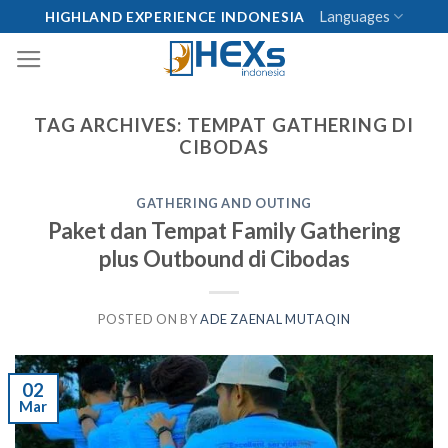
Skip
Languages
HIGHLAND EXPERIENCE INDONESIA
to
content
TAG ARCHIVES:
TEMPAT GATHERING DI
CIBODAS
GATHERING AND OUTING
Paket dan Tempat Family Gathering
plus Outbound di Cibodas
POSTED ON
BY
ADE ZAENAL MUTAQIN
02
Mar