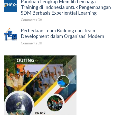
Panduan Lengkap Memilih Lembaga
dan
untuk
Pengembangan
Training di Indonesia untuk Pengembangan
Korporasi
SDM:
SDM Berbasis Experiential Learning
dan
Pengertian,
Lembaga
on
Comments Off
Tujuan
Negara
Panduan
&
Perbedaan Team Building dan Team
Lengkap
Tren
Memilih
Development dalam Organisasi Modern
L&D
Lembaga
2026
on
Comments Off
Training
Perbedaan
di
Team
Indonesia
Building
untuk
dan
Pengembangan
Team
SDM
Development
Berbasis
dalam
Experiential
Organisasi
Learning
Modern