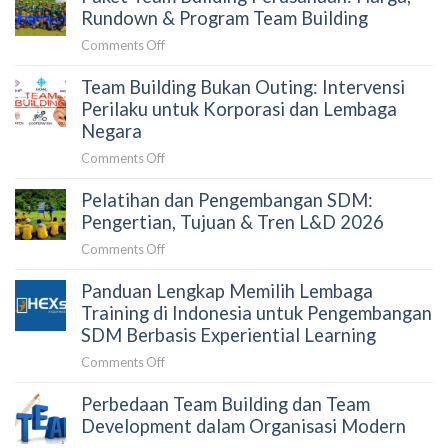
untuk
Training
Rundown & Program Team Building
Perusahaan:
Perusahaan
Panduan
on
Comments Off
2026:
untuk
Paket
Faktor
HRD
Team Building Bukan Outing: Intervensi
Team
Penentu
dan
Building
Perilaku untuk Korporasi dan Lembaga
dan
Procurement
Perusahaan:
Negara
Simulasi
Harga,
Anggaran
on
Comments Off
Rundown
Team
&
Pelatihan dan Pengembangan SDM:
Building
Program
Bukan
Pengertian, Tujuan & Tren L&D 2026
Team
Outing:
Building
on
Comments Off
Intervensi
Pelatihan
Perilaku
Panduan Lengkap Memilih Lembaga
dan
untuk
Pengembangan
Training di Indonesia untuk Pengembangan
Korporasi
SDM:
SDM Berbasis Experiential Learning
dan
Pengertian,
Lembaga
on
Comments Off
Tujuan
Negara
Panduan
&
Perbedaan Team Building dan Team
Lengkap
Tren
Memilih
Development dalam Organisasi Modern
L&D
Lembaga