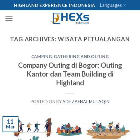
Skip
Languages
HIGHLAND EXPERIENCE INDONESIA
to
content
TAG ARCHIVES:
WISATA PETUALANGAN
CAMPING
,
GATHERING AND OUTING
Company Outing di Bogor: Outing
Kantor dan Team Building di
Highland
POSTED ON
BY
ADE ZAENAL MUTAQIN
11
Mar