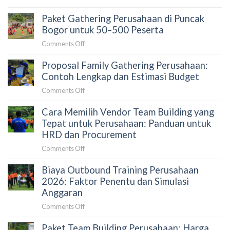
Team
Paket Gathering Perusahaan di Puncak
Building
atau
Bogor untuk 50–500 Peserta
Outbound:
on
Comments Off
Mana
Paket
yang
Proposal Family Gathering Perusahaan:
Gathering
Tepat
Perusahaan
Contoh Lengkap dan Estimasi Budget
untuk
di
Perusahaan?
on
Comments Off
Puncak
Proposal
Bogor
Cara Memilih Vendor Team Building yang
Family
untuk
Gathering
Tepat untuk Perusahaan: Panduan untuk
50–
Perusahaan:
HRD dan Procurement
500
Contoh
Peserta
on
Comments Off
Lengkap
Cara
dan
Biaya Outbound Training Perusahaan
Memilih
Estimasi
Vendor
2026: Faktor Penentu dan Simulasi
Budget
Team
Anggaran
Building
on
Comments Off
yang
Biaya
Tepat
Paket Team Building Perusahaan: Harga,
Outbound