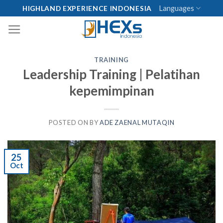
Skip
Languages
HIGHLAND EXPERIENCE INDONESIA
to
content
TRAINING
Leadership Training | Pelatihan
kepemimpinan
POSTED ON
BY
ADE ZAENAL MUTAQIN
25
Oct