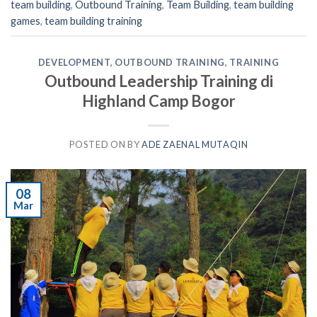
team building
,
Outbound Training
,
Team Building
,
team building
games
,
team building training
DEVELOPMENT
,
OUTBOUND TRAINING
,
TRAINING
Outbound Leadership Training di
Highland Camp Bogor
POSTED ON
BY
ADE ZAENAL MUTAQIN
08
Mar