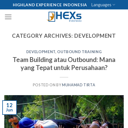
Skip
Languages
HIGHLAND EXPERIENCE INDONESIA
to
content
CATEGORY ARCHIVES:
DEVELOPMENT
DEVELOPMENT
,
OUTBOUND TRAINING
Team Building atau Outbound: Mana
yang Tepat untuk Perusahaan?
POSTED ON
BY
MUHAMAD TIRTA
12
Jun