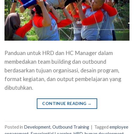
Panduan untuk HRD dan HC Manager dalam
membedakan team building dan outbound
berdasarkan tujuan organisasi, desain program,
format kegiatan, dan output pembelajaran yang
dibutuhkan.
CONTINUE READING
→
Posted in
Development
,
Outbound Training
|
Tagged
employee
engagement
,
Experiential Learning
,
HRD
,
human development
,