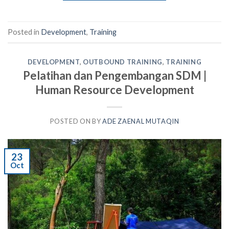
Posted in
Development
,
Training
DEVELOPMENT
,
OUTBOUND TRAINING
,
TRAINING
Pelatihan dan Pengembangan SDM |
Human Resource Development
POSTED ON
BY
ADE ZAENAL MUTAQIN
23
Oct