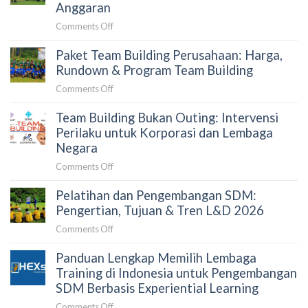
Team
Anggaran
Building
on
Comments Off
yang
Biaya
Tepat
Paket Team Building Perusahaan: Harga,
Outbound
untuk
Training
Rundown & Program Team Building
Perusahaan:
Perusahaan
Panduan
on
Comments Off
2026:
untuk
Paket
Faktor
HRD
Team Building Bukan Outing: Intervensi
Team
Penentu
dan
Building
Perilaku untuk Korporasi dan Lembaga
dan
Procurement
Perusahaan:
Negara
Simulasi
Harga,
Anggaran
on
Comments Off
Rundown
Team
&
Pelatihan dan Pengembangan SDM:
Building
Program
Bukan
Pengertian, Tujuan & Tren L&D 2026
Team
Outing:
Building
on
Comments Off
Intervensi
Pelatihan
Perilaku
Panduan Lengkap Memilih Lembaga
dan
untuk
Pengembangan
Training di Indonesia untuk Pengembangan
Korporasi
SDM:
SDM Berbasis Experiential Learning
dan
Pengertian,
Lembaga
on
Comments Off