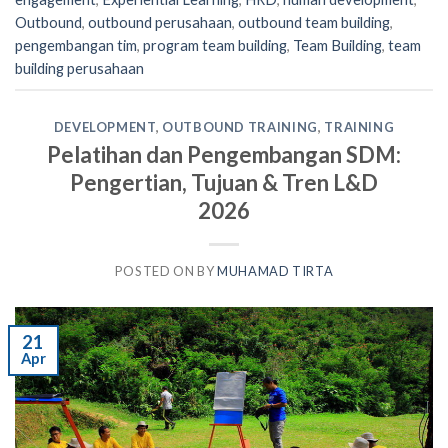
Outbound
,
outbound perusahaan
,
outbound team building
,
pengembangan tim
,
program team building
,
Team Building
,
team
building perusahaan
DEVELOPMENT
,
OUTBOUND TRAINING
,
TRAINING
Pelatihan dan Pengembangan SDM:
Pengertian, Tujuan & Tren L&D
2026
POSTED ON
BY
MUHAMAD TIRTA
21
Apr