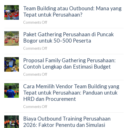
Team Building atau Outbound: Mana yang
Tepat untuk Perusahaan?
on
Comments Off
Team
Paket Gathering Perusahaan di Puncak
Building
atau
Bogor untuk 50–500 Peserta
Outbound:
on
Comments Off
Mana
Paket
yang
Proposal Family Gathering Perusahaan:
Gathering
Tepat
Perusahaan
Contoh Lengkap dan Estimasi Budget
untuk
di
Perusahaan?
on
Comments Off
Puncak
Proposal
Bogor
Cara Memilih Vendor Team Building yang
Family
untuk
Gathering
Tepat untuk Perusahaan: Panduan untuk
50–
Perusahaan:
HRD dan Procurement
500
Contoh
Peserta
on
Comments Off
Lengkap
Cara
dan
Biaya Outbound Training Perusahaan
Memilih
Estimasi
Vendor
2026: Faktor Penentu dan Simulasi
Budget