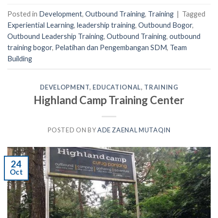
Posted in
Development
,
Outbound Training
,
Training
|
Tagged
Experiential Learning
,
leadership training
,
Outbound Bogor
,
Outbound Leadership Training
,
Outbound Training
,
outbound
training bogor
,
Pelatihan dan Pengembangan SDM
,
Team
Building
DEVELOPMENT
,
EDUCATIONAL
,
TRAINING
Highland Camp Training Center
POSTED ON
BY
ADE ZAENAL MUTAQIN
24
Oct