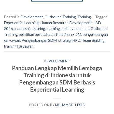
Posted in
Development
,
Outbound Training
,
Training
|
Tagged
Experiential Learning
,
Human Resource Development
,
L&D
2026
,
leadership training
,
learning and development
,
Outbound
Training
,
pelatihan perusahaan
,
Pelatihan SDM
,
pengembangan
karyawan
,
Pengembangan SDM
,
strategi HRD
,
Team Building
,
training karyawan
DEVELOPMENT
Panduan Lengkap Memilih Lembaga
Training di Indonesia untuk
Pengembangan SDM Berbasis
Experiential Learning
POSTED ON
BY
MUHAMAD TIRTA