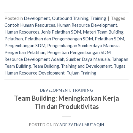
Posted in
Development
,
Outbound Training
,
Training
|
Tagged
Contoh Human Resources
,
Human Resource Development
,
Human Resources
,
Jenis Pelatihan SDM
,
Materi Team Building
,
Pelatihan
,
Pelatihan dan Pengembangan SDM
,
Pelatihan SDM
,
Pengembangan SDM
,
Pengembangan Sumberdaya Manusia
,
Pengertian Pelatihan
,
Pengertian Pengembangan SDM
,
Resource Development Adalah
,
Sumber Daya Manusia
,
Tahapan
Team Building
,
Team Building
,
Training and Development
,
Tugas
Human Resource Development
,
Tujuan Training
DEVELOPMENT
,
TRAINING
Team Building: Meningkatkan Kerja
Tim dan Produktivitas
POSTED ON
BY
ADE ZAENAL MUTAQIN