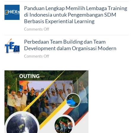
Pelatihan
Perilaku
Panduan Lengkap Memilih Lembaga Training
dan
untuk
Pengembangan
di Indonesia untuk Pengembangan SDM
Korporasi
SDM:
Berbasis Experiential Learning
dan
Pengertian,
Lembaga
on
Comments Off
Tujuan
Negara
Panduan
&
Perbedaan Team Building dan Team
Lengkap
Tren
Memilih
Development dalam Organisasi Modern
L&D
Lembaga
2026
on
Comments Off
Training
Perbedaan
di
Team
Indonesia
Building
untuk
dan
Pengembangan
Team
SDM
Development
Berbasis
dalam
Experiential
Organisasi
Learning
Modern