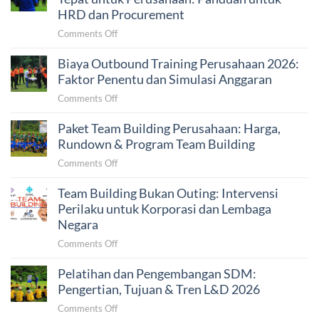
50–
Perusahaan:
HRD dan Procurement
500
Contoh
Peserta
on
Comments Off
Lengkap
Cara
dan
Biaya Outbound Training Perusahaan 2026:
Memilih
Estimasi
Vendor
Faktor Penentu dan Simulasi Anggaran
Budget
Team
on
Comments Off
Building
Biaya
yang
Paket Team Building Perusahaan: Harga,
Outbound
Tepat
Training
Rundown & Program Team Building
untuk
Perusahaan
Perusahaan:
on
Comments Off
2026:
Panduan
Paket
Faktor
untuk
Team Building Bukan Outing: Intervensi
Team
Penentu
HRD
Building
Perilaku untuk Korporasi dan Lembaga
dan
dan
Perusahaan:
Negara
Simulasi
Procurement
Harga,
Anggaran
on
Comments Off
Rundown
Team
&
Pelatihan dan Pengembangan SDM:
Building
Program
Bukan
Pengertian, Tujuan & Tren L&D 2026
Team
Outing:
Building
on
Comments Off
Intervensi