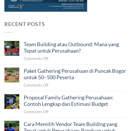
RECENT POSTS
Team Building atau Outbound: Mana yang
Tepat untuk Perusahaan?
on
Comments Off
Team
Paket Gathering Perusahaan di Puncak Bogor
Building
atau
untuk 50–500 Peserta
Outbound:
on
Comments Off
Mana
Paket
yang
Proposal Family Gathering Perusahaan:
Gathering
Tepat
Perusahaan
Contoh Lengkap dan Estimasi Budget
untuk
di
Perusahaan?
on
Comments Off
Puncak
Proposal
Bogor
Cara Memilih Vendor Team Building yang
Family
untuk
Gathering
Tepat untuk Perusahaan: Panduan untuk