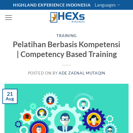
Skip
Languages
HIGHLAND EXPERIENCE INDONESIA
to
content
TRAINING
Pelatihan Berbasis Kompetensi
| Competency Based Training
POSTED ON
BY
ADE ZAENAL MUTAQIN
21
Aug