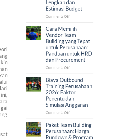
Lengkap dan
Bogor
Estimasi Budget
untuk
50–
on
Comments Off
500
Proposal
Peserta
Family
Cara Memilih
Gathering
Vendor Team
Perusahaan:
Building yang Tepat
Contoh
untuk Perusahaan:
ori
Lengkap
Panduan untuk HRD
ang
dan
dan Procurement
Estimasi
akin
Budget
on
Comments Off
man
Cara
kan
Memilih
Biaya Outbound
lui
Vendor
Training Perusahaan
ari
Team
2026: Faktor
ni,
Building
Penentu dan
ara
yang
Simulasi Anggaran
Tepat
agai
untuk
on
Comments Off
ang
Perusahaan:
Biaya
Panduan
Outbound
Paket Team Building
untuk
Training
Perusahaan: Harga,
sat
HRD
Perusahaan
Rundown & Program