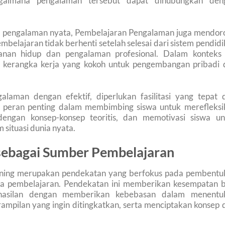
agaimana pengalaman tersebut dapat dihubungkan den
a pengalaman nyata, Pembelajaran Pengalaman juga mendor
belajaran tidak berhenti setelah selesai dari sistem pendid
alanan hidup dan pengalaman profesional. Dalam konteks i
kerangka kerja yang kokoh untuk pengembangan pribadi 
aman dengan efektif, diperlukan fasilitasi yang tepat d
i peran penting dalam membimbing siswa untuk merefleksi
ngan konsep-konsep teoritis, dan memotivasi siswa un
situasi dunia nyata.
ebagai Sumber Pembelajaran
rning merupakan pendekatan yang berfokus pada pembentu
ia pembelajaran. Pendekatan ini memberikan kesempatan b
rhasilan dengan memberikan kebebasan dalam menentu
ampilan yang ingin ditingkatkan, serta menciptakan konsep 