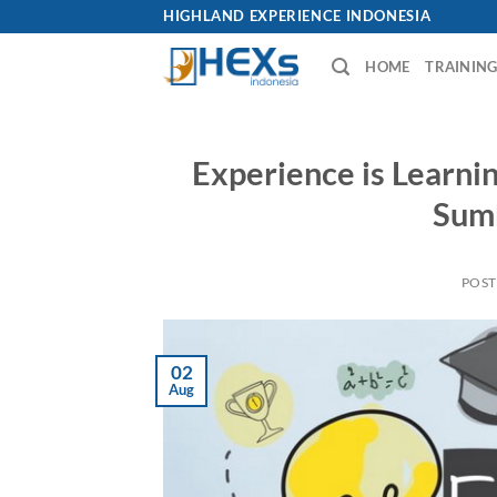
Skip
HIGHLAND EXPERIENCE INDONESIA
to
HOME
TRAININ
content
Experience is Learn
Sum
POS
02
Aug