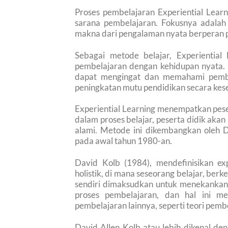
Proses pembelajaran Experiential Lear
sarana pembelajaran. Fokusnya adalah p
makna dari pengalaman nyata berperan p
Sebagai metode belajar, Experientia
pembelajaran dengan kehidupan nyata. 
dapat mengingat dan memahami pembel
peningkatan mutu pendidikan secara kes
Experiential Learning menempatkan peser
dalam proses belajar, peserta didik ak
alami. Metode ini dikembangkan oleh D
pada awal tahun 1980-an.
David Kolb (1984), mendefinisikan ex
holistik, di mana seseorang belajar, ber
sendiri dimaksudkan untuk menekankan 
proses pembelajaran, dan hal ini me
pembelajaran lainnya, seperti teori pemb
David Allen Kolb atau lebih dikenal de