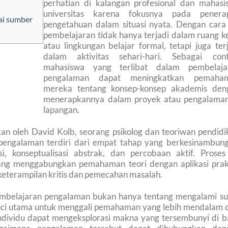
perhatian di kalangan profesional dan mahasi
universitas karena fokusnya pada penera
ai sumber
pengetahuan dalam situasi nyata. Dengan cara i
pembelajaran tidak hanya terjadi dalam ruang k
atau lingkungan belajar formal, tetapi juga ter
dalam aktivitas sehari-hari. Sebagai cont
mahasiswa yang terlibat dalam pembelaja
pengalaman dapat meningkatkan pemaha
mereka tentang konsep-konsep akademis den
menerapkannya dalam proyek atau pengalaman
lapangan.
an oleh David Kolb, seorang psikolog dan teoriwan pendidi
pengalaman terdiri dari empat tahap yang berkesinambung
i, konseptualisasi abstrak, dan percobaan aktif. Proses 
ang menggabungkan pemahaman teori dengan aplikasi prakt
terampilan kritis dan pemecahan masalah.
embelajaran pengalaman bukan hanya tentang mengalami su
 kunci utama untuk menggali pemahaman yang lebih mendalam 
 individu dapat mengeksplorasi makna yang tersembunyi di b