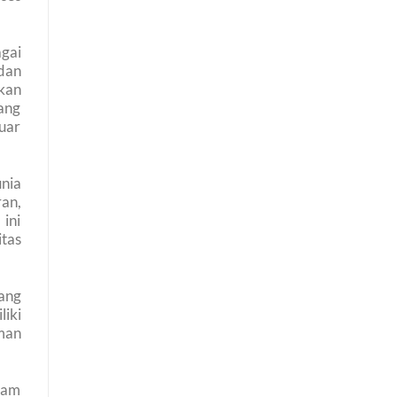
gai
dan
kan
ang
uar
nia
an,
ini
tas
yang
liki
man
lam