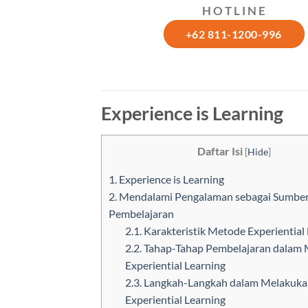
H O T L I N E
+62 811-1200-996
Experience is Learning
Daftar Isi
[
Hide
]
1.
Experience is Learning
2.
Mendalami Pengalaman sebagai Sumbe
Pembelajaran
2.1.
Karakteristik Metode Experiential
2.2.
Tahap-Tahap Pembelajaran dalam
Experiential Learning
2.3.
Langkah-Langkah dalam Melakuka
Experiential Learning