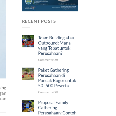
RECENT POSTS
Team Building atau
Outbound: Mana
yang Tepat untuk
Perusahaan?
on
Comments Off
Team
Building
Paket Gathering
atau
Perusahaan di
Outbound:
Puncak Bogor untuk
Mana
50–500 Peserta
ing
yang
on
Comments Off
Tepat
gan
Paket
untuk
gkan
Gathering
Perusahaan?
Proposal Family
Perusahaan
Gathering
di
Perusahaan: Contoh
Puncak