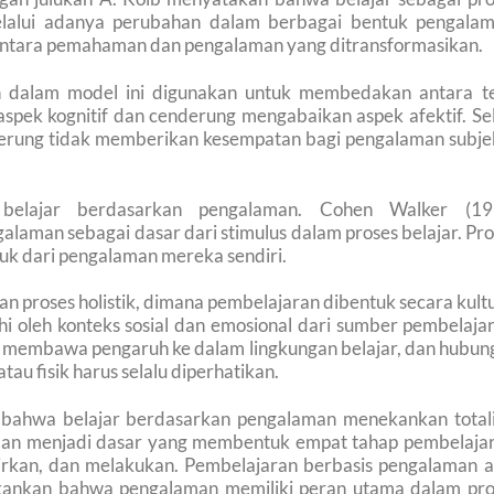
lalui adanya perubahan dalam berbagai bentuk pengalam
 antara pemahaman dan pengalaman yang ditransformasikan.
an dalam model ini digunakan untuk membedakan antara te
aspek kognitif dan cenderung mengabaikan aspek afektif. Se
enderung tidak memberikan kesempatan bagi pengalaman subje
 belajar berdasarkan pengalaman. Cohen Walker (19
alaman sebagai dasar dari stimulus dalam proses belajar. Pr
uk dari pengalaman mereka sendiri.
 proses holistik, dimana pembelajaran dibentuk secara kult
uhi oleh konteks sosial dan emosional dari sumber pembelaja
n membawa pengaruh ke dalam lingkungan belajar, dan hubun
tau fisik harus selalu diperhatikan.
bahwa belajar berdasarkan pengalaman menekankan totali
man menjadi dasar yang membentuk empat tahap pembelajar
irkan, dan melakukan. Pembelajaran berbasis pengalaman a
kankan bahwa pengalaman memiliki peran utama dalam pro