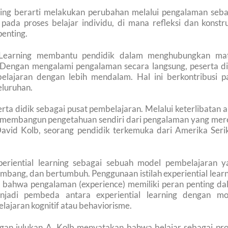
ning berarti melakukan perubahan melalui pengalaman seba
ada proses belajar individu, di mana refleksi dan konstru
enting.
l Learning membantu pendidik dalam menghubungkan mat
Dengan mengalami pengalaman secara langsung, peserta di
ajaran dengan lebih mendalam. Hal ini berkontribusi p
eluruhan.
ta didik sebagai pusat pembelajaran. Melalui keterlibatan a
an membangun pengetahuan sendiri dari pengalaman yang mer
avid Kolb, seorang pendidik terkemuka dari Amerika Serik
periential learning sebagai sebuah model pembelajaran y
kembang, dan bertumbuh. Penggunaan istilah experiential lear
bahwa pengalaman (experience) memiliki peran penting da
njadi pembeda antara experiential learning dengan mo
elajaran kognitif atau behaviorisme.
ngan julukan A. Kolb menyatakan bahwa belajar sebagai pro