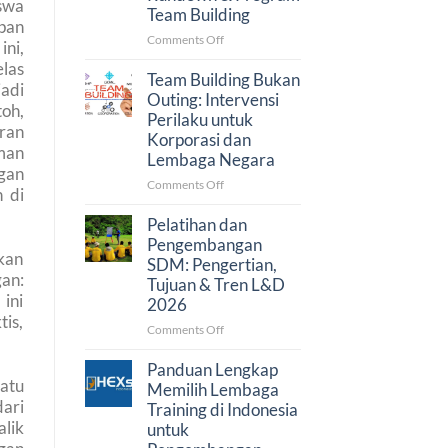
dan
swa
2026:
Team Building
Procurement
Faktor
pan
on
Comments Off
Penentu
ni,
Paket
dan
elas
Team
Simulasi
Team Building Bukan
jadi
Building
Anggaran
Outing: Intervensi
oh,
Perusahaan:
Perilaku untuk
Harga,
ran
Korporasi dan
Rundown
man
Lembaga Negara
&
gan
Program
on
Comments Off
 di
Team
Team
Building
Building
Pelatihan dan
Bukan
Pengembangan
kan
Outing:
SDM: Pengertian,
Intervensi
an:
Tujuan & Tren L&D
Perilaku
ini
2026
untuk
is,
Korporasi
on
Comments Off
dan
Pelatihan
Lembaga
dan
Panduan Lengkap
Negara
atu
Pengembangan
Memilih Lembaga
SDM:
dari
Training di Indonesia
Pengertian,
alik
untuk
Tujuan