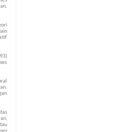
an.
ori
lain
ktif
93)
oses
ural
ran.
gan
tas
an,
tau
ses