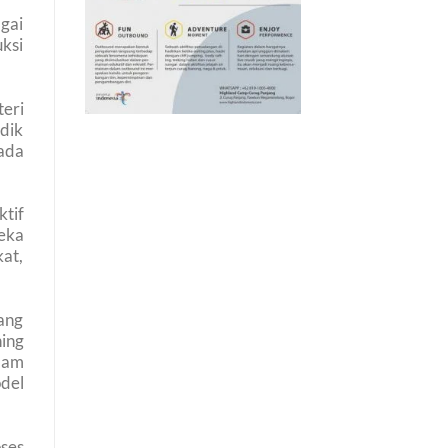
gai
ksi
eri
dik
ada
ktif
eka
at,
ang
ning
lam
del
ses